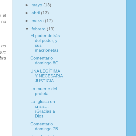
►
mayo
(13)
►
abril
(13)
 el
►
marzo
(17)
 no
▼
febrero
(13)
El poder detrás
del poder, y
sus
 no
macrionetas
 que
obra
Comentario
domingo 8C
UNA LEGÍTIMA
Y NECESARIA
JUSTICIA
La muerte del
profeta
La Iglesia en
crisis…
¡Gracias a
Dios!
Comentario
domingo 7B