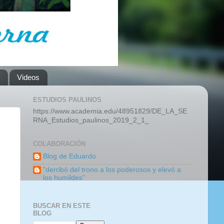
Videos
ESTUDIOS PAULINOS
https://www.academia.edu/48951829/DE_LA_SE
RNA_Estudios_paulinos_2019_2_1_
COLABORACIÓN
Blog de Eduardo
"derribó del trono a los poderosos y elevó a
los humildes"
BUSCAR EN ESTE
BLOG