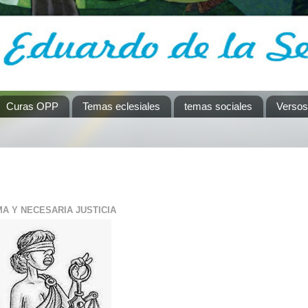
Curas OPP
Temas eclesiales
temas sociales
Versos
MA Y NECESARIA JUSTICIA