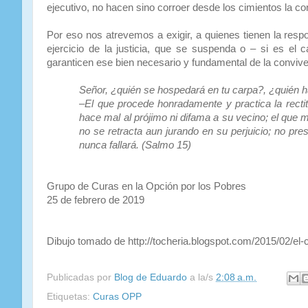
ejecutivo, no hacen sino corroer desde los cimientos la con
Por eso nos atrevemos a exigir, a quienes tienen la resp
ejercicio de la justicia, que se suspenda o – si es el 
garanticen ese bien necesario y fundamental de la conviven
Señor, ¿quién se hospedará en tu carpa?, ¿quién h
–El que procede honradamente y practica la recti
hace mal al prójimo ni difama a su vecino; el que m
no se retracta aun jurando en su perjuicio; no pre
nunca fallará. (Salmo 15)
Grupo de Curas en la Opción por los Pobres
25 de febrero de 2019
Dibujo tomado de http://tocheria.blogspot.com/2015/02/el-c
Publicadas por
Blog de Eduardo
a la/s
2:08 a.m.
Etiquetas:
Curas OPP